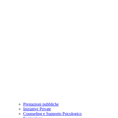
Prestazioni pubbliche
Iniziative Private
Counseling e Supporto Psicologico